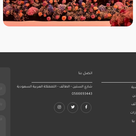
اتصل بنا
شارع الستين - الطائف - اللمملكة العربية السعودية
ية
0566693443
ن
ئف
ازات
نا