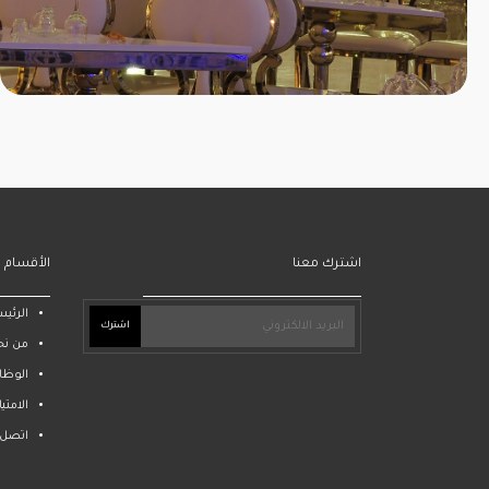
اشترك معنا
الأقسام
الرئيس
اشترك
من نح
الوظا
الامتي
اتصل ب